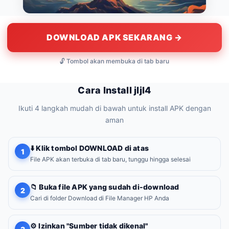
DOWNLOAD APK SEKARANG →
🔓 Tombol akan membuka di tab baru
Cara Install jljl4
Ikuti 4 langkah mudah di bawah untuk install APK dengan
aman
⬇️ Klik tombol DOWNLOAD di atas
1
File APK akan terbuka di tab baru, tunggu hingga selesai
📁 Buka file APK yang sudah di-download
2
Cari di folder Download di File Manager HP Anda
⚙️ Izinkan "Sumber tidak dikenal"