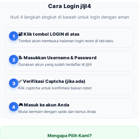
Cara Login jljl4
Ikuti 4 langkah singkat di bawah untuk login dengan aman
🔐 Klik tombol LOGIN di atas
1
Tombol akan membuka halaman login resmi di tab baru
📝 Masukkan Username & Password
2
Gunakan akun yang sudah terdaftar di jljl4
✅ Verifikasi Captcha (jika ada)
3
Klik captcha untuk konfirmasi bukan robot
🎮 Masuk ke akun Anda
4
Mulai bermain dengan saldo dan bonus Anda
Mengapa Pilih Kami?