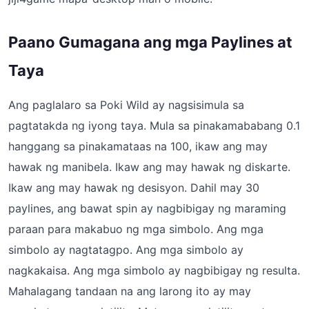
Paano Gumagana ang mga Paylines at
Taya
Ang paglalaro sa Poki Wild ay nagsisimula sa
pagtatakda ng iyong taya. Mula sa pinakamababang 0.1
hanggang sa pinakamataas na 100, ikaw ang may
hawak ng manibela. Ikaw ang may hawak ng diskarte.
Ikaw ang may hawak ng desisyon. Dahil may 30
paylines, ang bawat spin ay nagbibigay ng maraming
paraan para makabuo ng mga simbolo. Ang mga
simbolo ay nagtatagpo. Ang mga simbolo ay
nagkakaisa. Ang mga simbolo ay nagbibigay ng resulta.
Mahalagang tandaan na ang larong ito ay may