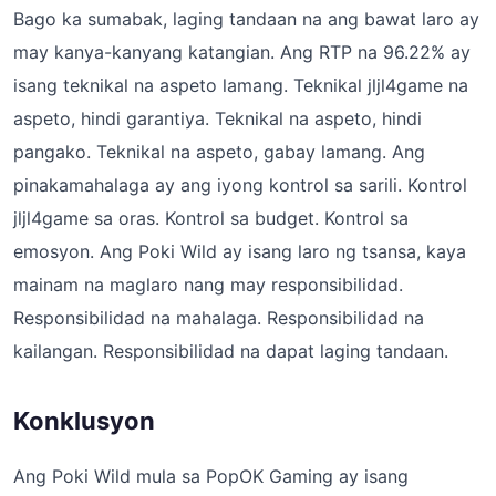
Bago ka sumabak, laging tandaan na ang bawat laro ay
may kanya-kanyang katangian. Ang RTP na 96.22% ay
isang teknikal na aspeto lamang. Teknikal jljl4game na
aspeto, hindi garantiya. Teknikal na aspeto, hindi
pangako. Teknikal na aspeto, gabay lamang. Ang
pinakamahalaga ay ang iyong kontrol sa sarili. Kontrol
jljl4game sa oras. Kontrol sa budget. Kontrol sa
emosyon. Ang Poki Wild ay isang laro ng tsansa, kaya
mainam na maglaro nang may responsibilidad.
Responsibilidad na mahalaga. Responsibilidad na
kailangan. Responsibilidad na dapat laging tandaan.
Konklusyon
Ang Poki Wild mula sa PopOK Gaming ay isang