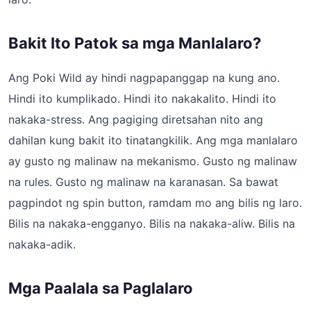
Bakit Ito Patok sa mga Manlalaro?
Ang Poki Wild ay hindi nagpapanggap na kung ano.
Hindi ito kumplikado. Hindi ito nakakalito. Hindi ito
nakaka-stress. Ang pagiging diretsahan nito ang
dahilan kung bakit ito tinatangkilik. Ang mga manlalaro
ay gusto ng malinaw na mekanismo. Gusto ng malinaw
na rules. Gusto ng malinaw na karanasan. Sa bawat
pagpindot ng spin button, ramdam mo ang bilis ng laro.
Bilis na nakaka-engganyo. Bilis na nakaka-aliw. Bilis na
nakaka-adik.
Mga Paalala sa Paglalaro