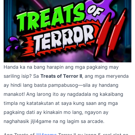
Handa ka na bang harapin ang mga pagkaing may
sariling isip? Sa
Treats of Terror II
, ang mga meryenda
ay hindi lang basta pampabusog—sila ay handang
manakot! Ang larong ito ay nagdadala ng kakaibang
timpla ng katatakutan at saya kung saan ang mga
pagkaing dati ay kinakain mo lang, ngayon ay
naghahasik jljl4game na ng lagim sa arcade.