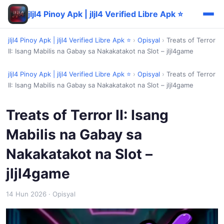
jljl4 Pinoy Apk | jljl4 Verified Libre Apk ⭐
jljl4 Pinoy Apk | jljl4 Verified Libre Apk ⭐
›
Opisyal
›
Treats of Terror
II: Isang Mabilis na Gabay sa Nakakatakot na Slot – jljl4game
jljl4 Pinoy Apk | jljl4 Verified Libre Apk ⭐
›
Opisyal
›
Treats of Terror
II: Isang Mabilis na Gabay sa Nakakatakot na Slot – jljl4game
Treats of Terror II: Isang
Mabilis na Gabay sa
Nakakatakot na Slot –
jljl4game
14 Hun 2026
· Opisyal